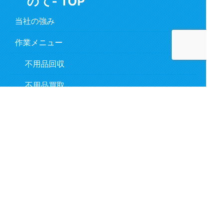
のて- TOP
当社の強み
作業メニュー
不用品回収
不用品買取
片付け作業
引っ越し
ゴミ屋敷清掃
遺品整理
作業の流れ
対応事例