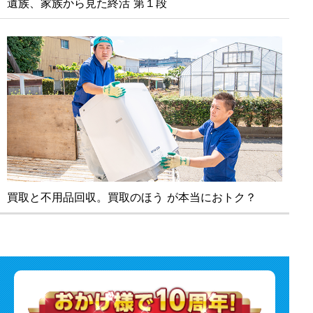
遺族、家族から見た終活 第１段
買取と不⽤品回収。買取のほう が本当におトク？