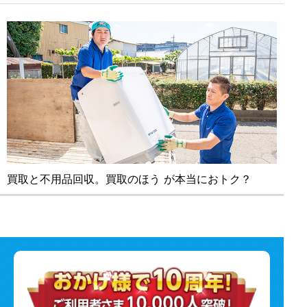
買取と不⽤品回収。買取のほう が本当におトク？