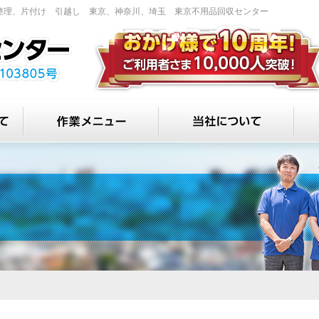
品整理、⽚付け 引越し 東京、神奈川、埼⽟ 東京不用品回収センター